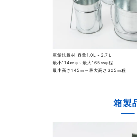
亜鉛鉄板材 容量1.0L～2.7Ｌ
最小114㎜φ～最大165㎜φ程
最小高さ145㎜～最大高さ305㎜程
箱製