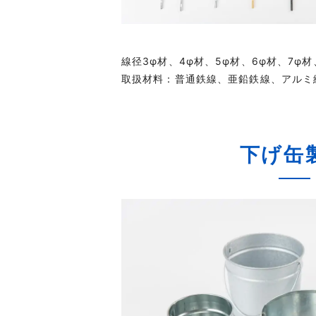
線径3φ材、4φ材、5φ材、6φ材、7φ材
取扱材料：普通鉄線、亜鉛鉄線、アルミ
下げ缶