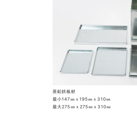
亜鉛鉄板材
最小147㎜ｘ195㎜ｘ310㎜
最大275㎜ｘ275㎜ｘ310㎜