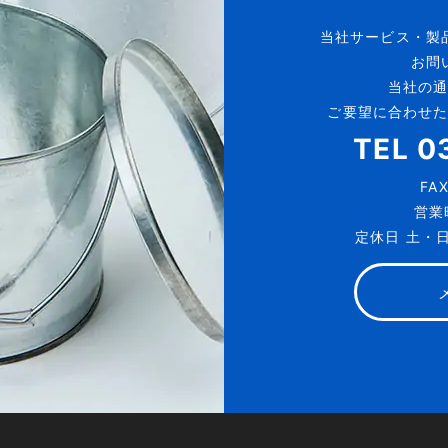
当社サービス・製
お問
当社の
ご要望に合わせ
TEL
0
FA
営業時
定休日 土・