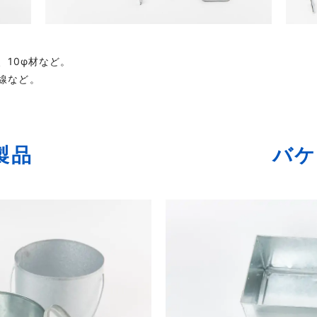
、10φ材など。
線など。
製品
バケ