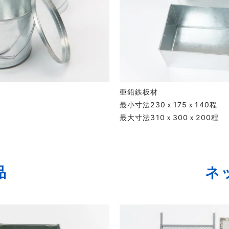
亜鉛鉄板材
最小寸法230ｘ175ｘ140程
最大寸法310ｘ300ｘ200程
品
ネ